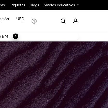
ías
Etiquetas
Blogs
Niveles educativos
ación
UED
search
account
AYEM!