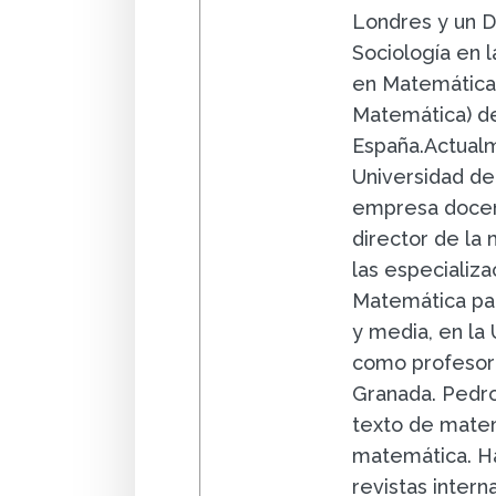
Londres y un D
Sociología en la
en Matemáticas
Matemática) de
España.Actualm
Universidad de
empresa docent
director de la
las especializa
Matemática par
y media, en la
como profesor 
Granada. Pedro
texto de matem
matemática. Ha
revistas intern