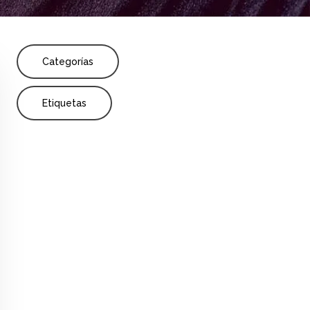
Share
Categorías
undaria y media
Etiquetas