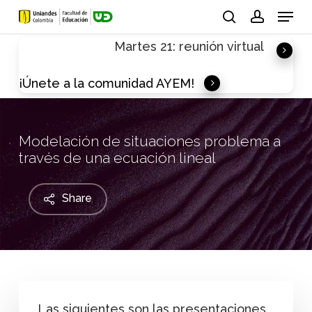
Skip
Menu
to
search
account
Martes 21: reunión virtual
main
content
¡Únete a la comunidad AYEM!
Modelación de situaciones problema a
través de una ecuación lineal
Share
Las siguientes son las presentaciones