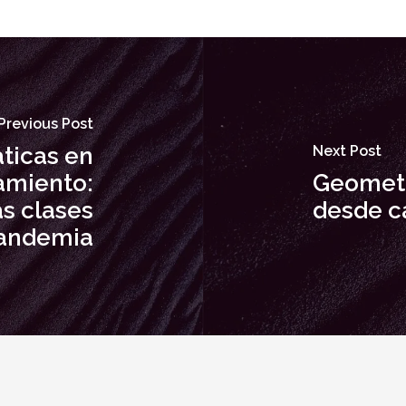
Previous Post
ticas en
Next Post
amiento:
Geometr
as clases
desde c
andemia