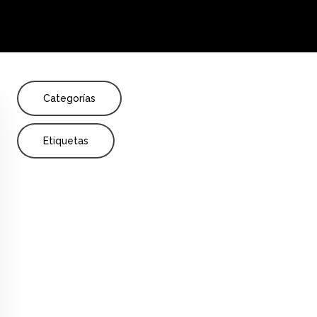
Share
a
Enseñanza
Investigación
Primaria
Categorías
Etiquetas