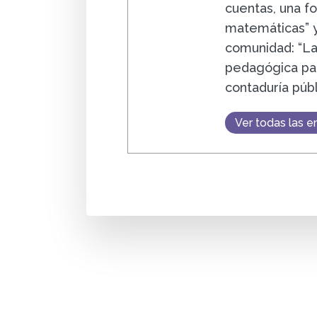
cuentas, una f
matemáticas” y
comunidad: “La
pedagógica par
contaduría públ
Ver todas las e