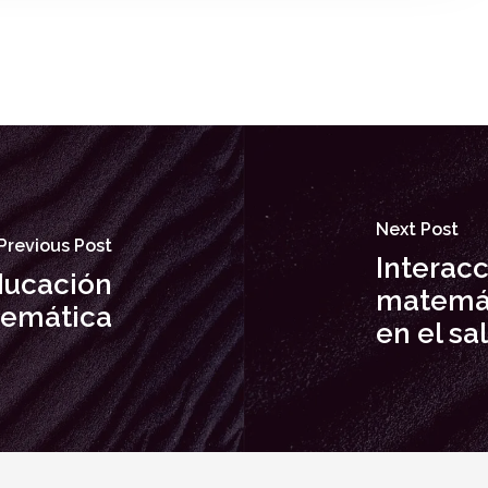
Next Post
Previous Post
Interacc
ducación
matemát
emática
en el sa