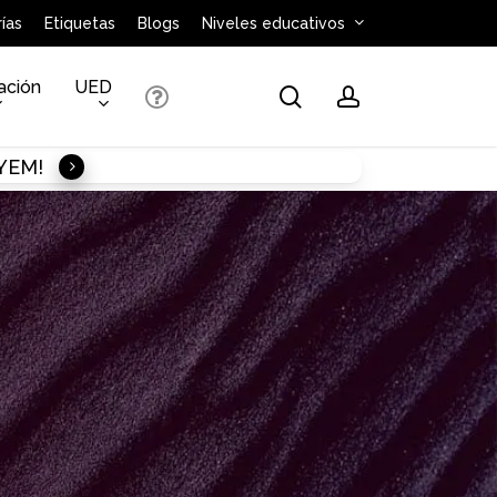
ías
Etiquetas
Blogs
Niveles educativos
ación
UED
search
account
AYEM!