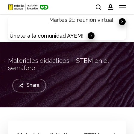
Skip
Menu
to
search
account
Martes 21: reunión virtual
main
content
¡Únete a la comunidad AYEM!
Materiales didácticos – STEM en el
semáforo
Share