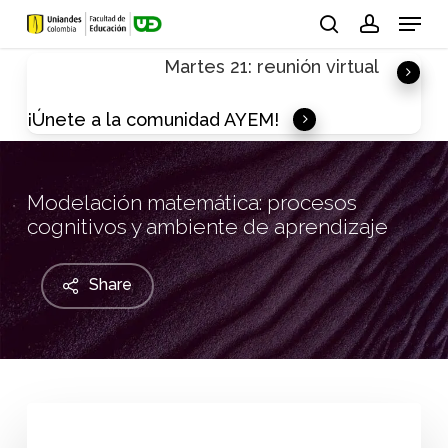
Skip
Menu
to
search
account
Martes 21: reunión virtual
main
content
¡Únete a la comunidad AYEM!
Modelación matemática: procesos
cognitivos y ambiente de aprendizaje
Share