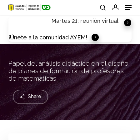
Skip
Menu
to
search
account
Martes 21: reunión virtual
main
content
¡Únete a la comunidad AYEM!
Papel del análisis didáctico en el diseño
de planes de formación de profesores
de matemáticas
Share