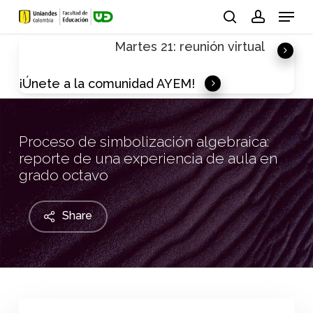
Skip
Menu
to
search
account
Martes 21: reunión virtual
main
content
¡Únete a la comunidad AYEM!
Proceso de simbolización algebraica:
reporte de una experiencia de aula en
grado octavo
Share