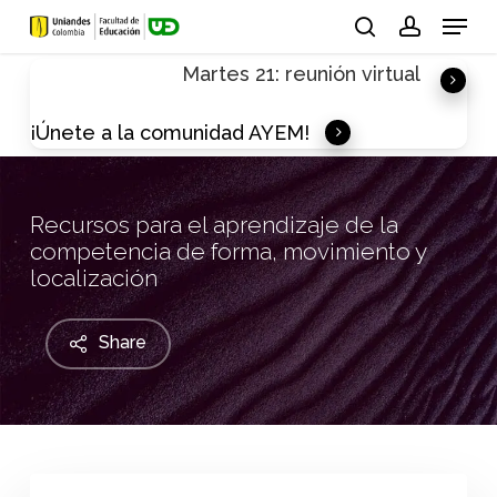
Skip
Menu
to
search
account
Martes 21: reunión virtual
main
content
¡Únete a la comunidad AYEM!
Recursos para el aprendizaje de la
competencia de forma, movimiento y
localización
Share