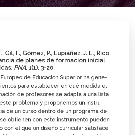
tros
Artículo
Formación de pr
aria y media
 Gil, F., Gómez, P., Lupiáñez, J. L., Rico,
vancia de planes de formación inicial
icas.
PNA
,
1
(1), 3-20.
 Europeo de Educación Superior ha gene-
ientos para establecer en qué medida el
ación de profesores se adapta a una lista
este problema y proponemos un instru-
cia de un curso dentro de un programa de
e se obtienen con este instrumento pueden
 con el que un diseño curricular satisface