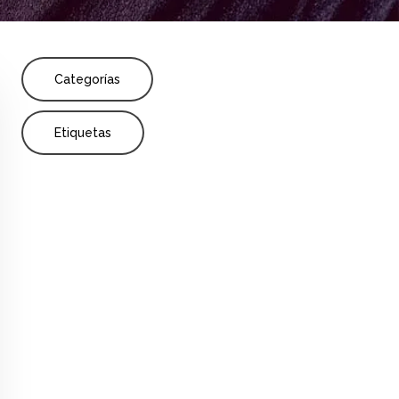
Share
ofesores
Formación profesional
Categorías
Etiquetas