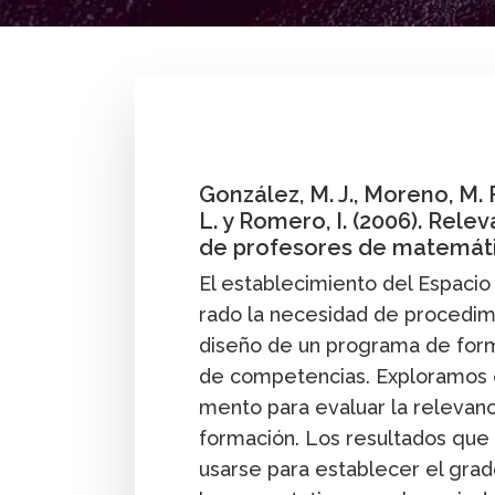
By
María José González
,
Pedro Gómez G.
,
o
Investigación
Profesor
Publicación
Secund
González, M. J., Moreno, M. F.,
L. y Romero, I. (2006). Rele
de profesores de matemát
El establecimiento del Espacio
rado la necesidad de procedim
diseño de un programa de form
de competencias. Exploramos 
mento para evaluar la relevan
formación. Los resultados qu
usarse para establecer el grado