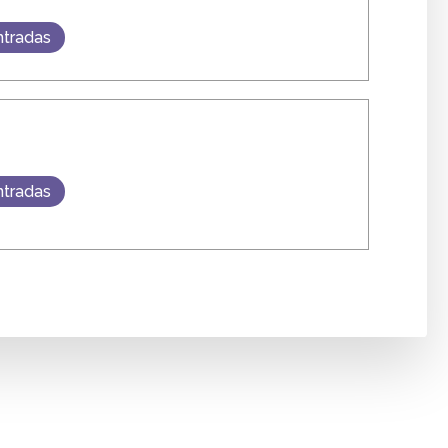
ntradas
ntradas