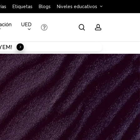
ías
Etiquetas
Blogs
Niveles educativos
ación
UED
search
account
AYEM!