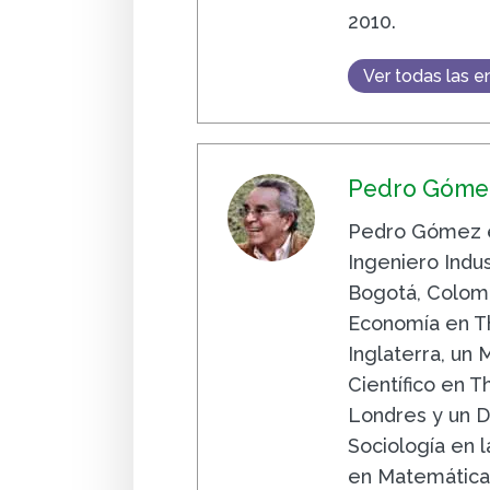
2010.
Ver todas las e
Pedro Gómez
Pedro Gómez e
Ingeniero Indus
Bogotá, Colomb
Economía en Th
Inglaterra, un
Científico en 
Londres y un D
Sociología en la
en Matemáticas