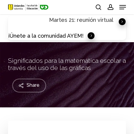
Skip
Menu
to
search
account
Martes 21: reunión virtual
main
content
¡Únete a la comunidad AYEM!
Significados para la matemática escolar a
través del uso de las gráficas
Share