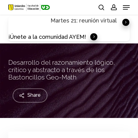
Skip
Menu
to
search
account
Martes 21: reunión virtual
main
content
¡Únete a la comunidad AYEM!
Desarrollo del razonamiento lógico,
crítico y abstracto a través de los
Bastoncillos Geo-Math
Share