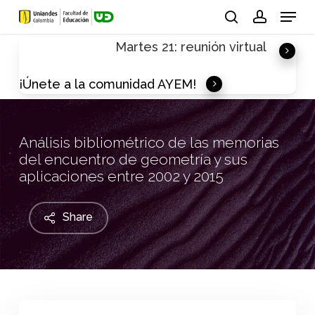
Skip
Menu
to
search
account
Martes 21: reunión virtual
main
content
¡Únete a la comunidad AYEM!
Análisis bibliométrico de las memorias
del encuentro de geometría y sus
aplicaciones entre 2002 y 2015
Share