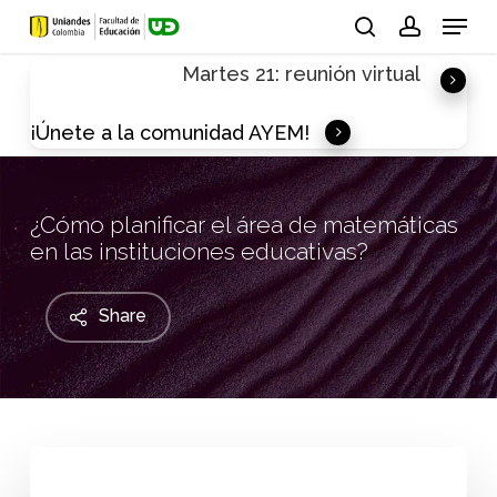
Skip
Menu
to
search
account
Martes 21: reunión virtual
main
content
¡Únete a la comunidad AYEM!
¿Cómo planificar el área de matemáticas
en las instituciones educativas?
Share