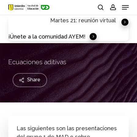
Skip
Menu
to
search
account
Martes 21: reunión virtual
main
content
¡Únete a la comunidad AYEM!
Ecuaciones aditivas
Share
Las siguientes son las presentaciones
del grupo 1 de MAD 9 sobre