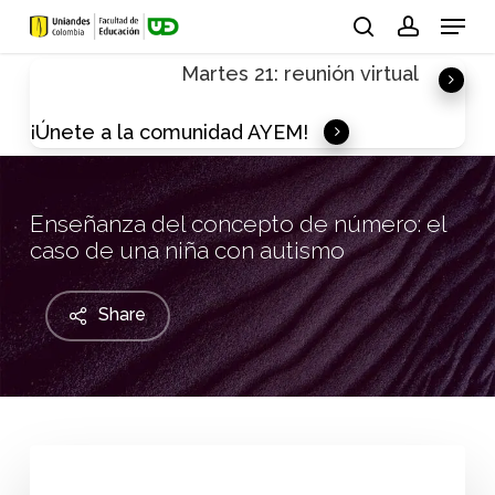
Skip
Menu
to
search
account
Martes 21: reunión virtual
main
content
¡Únete a la comunidad AYEM!
Enseñanza del concepto de número: el
caso de una niña con autismo
Share