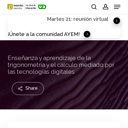
Skip
Menu
to
search
account
Martes 21: reunión virtual
main
content
¡Únete a la comunidad AYEM!
Enseñanza y aprendizaje de la
trigonometría y el cálculo mediado por
las tecnologías digitales
Share