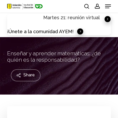
Skip
Menu
to
search
account
Martes 21: reunión virtual
main
content
¡Únete a la comunidad AYEM!
Enseñar y aprender matemáticas: ¿de
quién es la responsabilidad?
Share