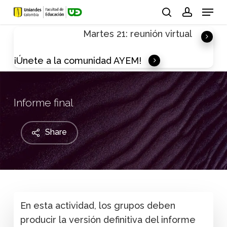
Skip
Menu
to
search
account
Martes 21: reunión virtual
main
content
¡Únete a la comunidad AYEM!
Informe final
Share
En esta actividad, los grupos deben
producir la versión definitiva del informe