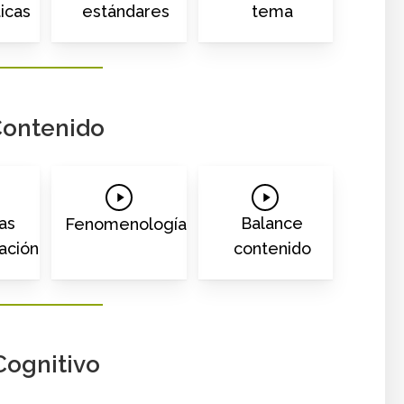
icas
estándares
tema
ontenido
Play
Play
o
Video
Video
as
Balance
Fenomenología
ación
contenido
Cognitivo