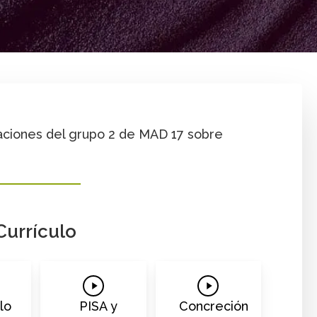
rtilla
Cambio y relaciones
taciones del grupo 2 de MAD 17 sobre
Currículo
Play
Play
o
Video
Video
lo
PISA y
Concreción