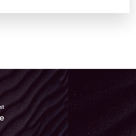
st
le