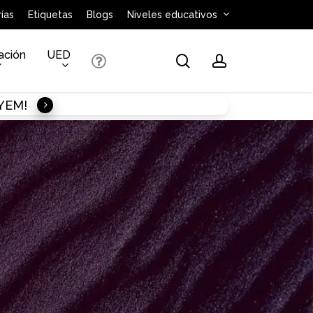
ías
Etiquetas
Blogs
Niveles educativos
ación
UED
search
account
AYEM!