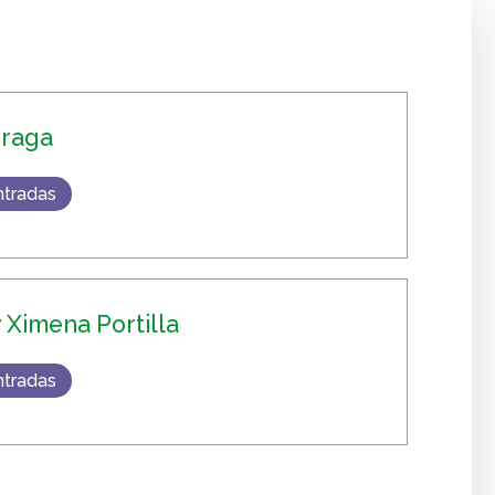
rraga
ntradas
y Ximena Portilla
ntradas