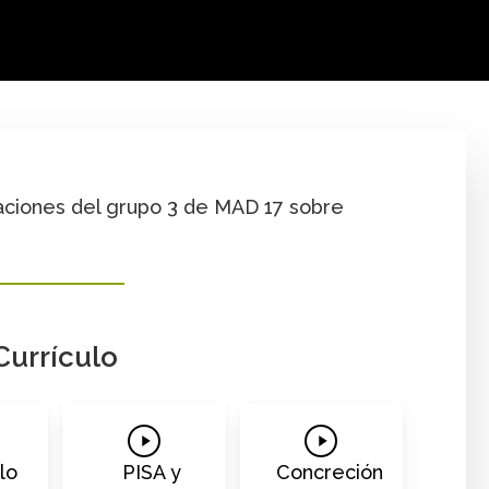
 Cuartas y David Mauricio Valoyes
taciones del grupo 3 de MAD 17 sobre
Currículo
Play
Play
o
Video
Video
lo
PISA y
Concreción