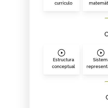
currículo
matemát
C
Play
Play
Video
Vide
Estructura
Sistem
conceptual
represent