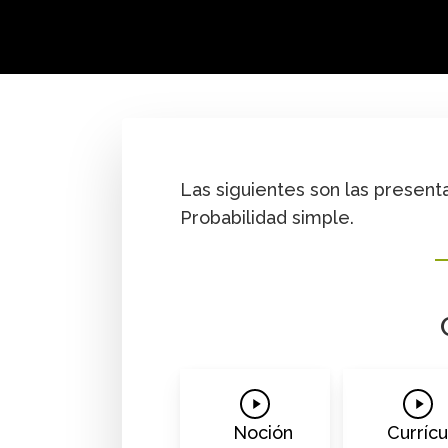
By
Wilmer Fernando Arandia
,
Wilmar Camilo
Innovación
Secundaria y media
Las siguientes son las presen
Probabilidad simple.
Play
Play
Video
Vide
Noción
Currícu