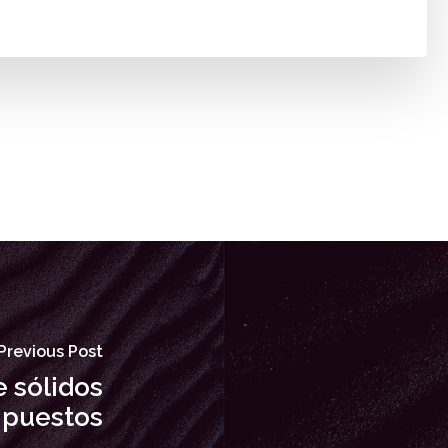
Previous Post
 sólidos
puestos