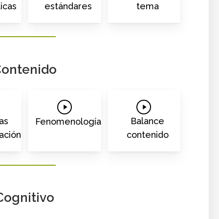
icas
estándares
tema
ontenido
Play
Play
o
Video
Video
as
Balance
Fenomenología
ación
contenido
Cognitivo