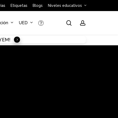
ías
Etiquetas
Blogs
Niveles educativos
search
account
ación
UED
AYEM!