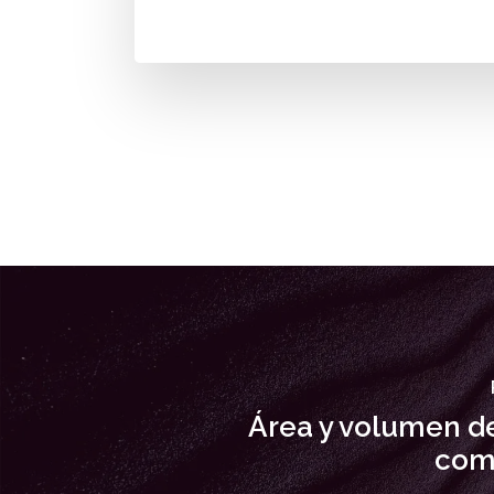
Área y volumen de
com