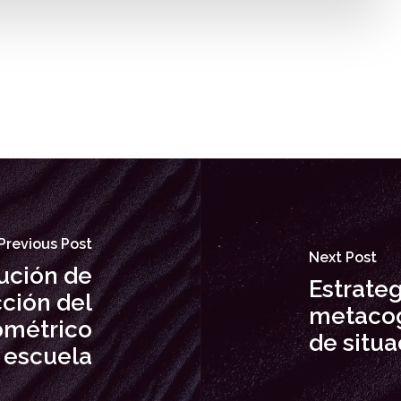
Previous Post
Next Post
lución de
Estrateg
ción del
metacog
ométrico
de situ
a escuela