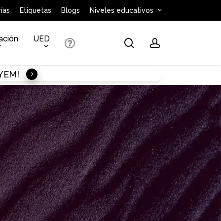
ías
Etiquetas
Blogs
Niveles educativos
ación
UED
search
account
AYEM!