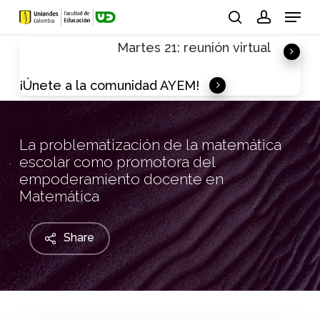
Skip
Menu
to
search
account
Martes 21: reunión virtual
main
content
¡Únete a la comunidad AYEM!
La problematización de la matemática
escolar como promotora del
empoderamiento docente en
Matemática
Share