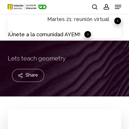
Skip
Menu
to
search
account
Martes 21: reunión virtual
main
content
¡Únete a la comunidad AYEM!
Lets teach geometry
Share