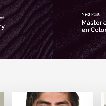
Next Post
ost
Máster 
ry
en Colo