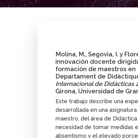
By
Marta Molina
,
Pablo Flores
,
Isidoro Sego
Innovación
Investigación
Publicación
Molina, M., Segovia, I. y Flo
innovación docente dirigid
formación de maestros en 
Departament de Didàctique
Internacional de Didácticas 
Girona, Universidad de Gra
Este trabajo describe una exp
desarrollada en una asignatura 
maestro, del área de Didáctica
necesidad de tomar medidas espe
absentismo y el elevado porce