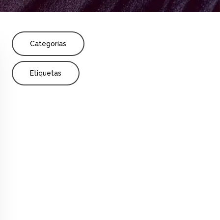
Share
Categorías
ción de profesores
Formación profesional
Etiquetas