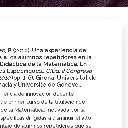
via
Capítulo
Enseñanza
Forma
res, P. (2010). Una experiencia de
a a los alumnos repetidores en la
Didáctica de la Matemática. En
s Específiques,.
CIDd: II Congreso
2010
(pp. 1-6). Girona: Universitat de
nada y Universite de Geneve..
eriencia de innovación docente
de primer curso de la titulación de
 de la Matemática, motivada por la
cíficas dirigidas a disminuir el alto
ntaje de alumnos repetidores que se