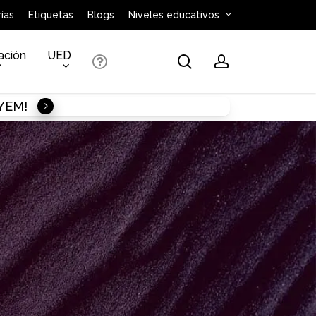
ías
Etiquetas
Blogs
Niveles educativos
ación
UED
search
account
AYEM!