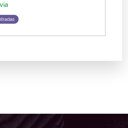
via
ntradas