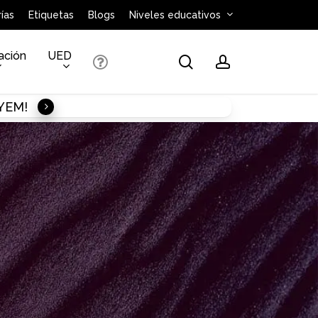
ías
Etiquetas
Blogs
Niveles educativos
ación
UED
search
account
AYEM!