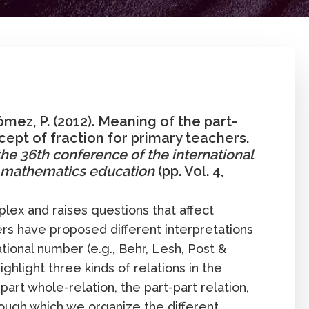
ez
,
Luis Rico
Afectividad
Canti
n
Gómez, P. (2012). Meaning of the part-
ept of fraction for primary teachers.
he 36th conference of the international
f mathematics education
(pp. Vol. 4,
lex and raises questions that affect
ers have proposed different interpretations
ational number (e.g., Behr, Lesh, Post &
ighlight three kinds of relations in the
art whole-relation, the part-part relation,
rough which we organize the different