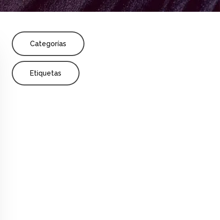
Share
dad
Capítulo
Formación profesional
Categorías
Etiquetas