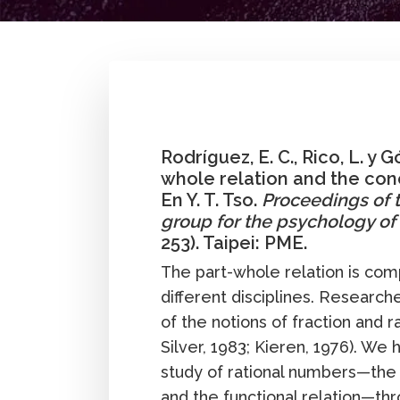
By
Pedro Gómez G.
,
Elena Castro-Rodrígu
Investigación
Primaria
Profesor
Publicació
Rodríguez, E. C., Rico, L. y 
whole relation and the conc
En Y. T. Tso.
Proceedings of t
group for the psychology o
253). Taipei: PME.
The part-whole relation is comp
different disciplines. Research
of the notions of fraction and r
Silver, 1983; Kieren, 1976). We h
study of rational numbers—the p
and the functional relation—th