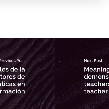
Previous Post
Next Post
les de la
Meanings
tores de
demonst
ticas en
teachers
ormación
teacher