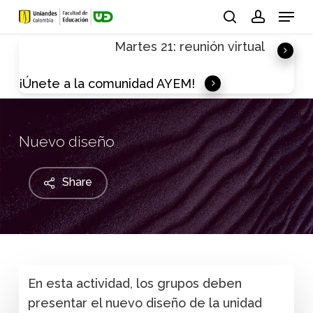
Skip
Menu
to
search
account
Martes 21: reunión virtual
main
content
¡Únete a la comunidad AYEM!
Nuevo diseño
Share
En esta actividad, los grupos deben
presentar el nuevo diseño de la unidad