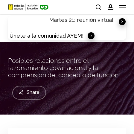
Skip
Menu
to
search
account
Martes 21: reunión virtual
main
content
¡Únete a la comunidad AYEM!
Posibles relaciones entre el
razonamiento covariacional y la
comprensión del concepto de función
Share