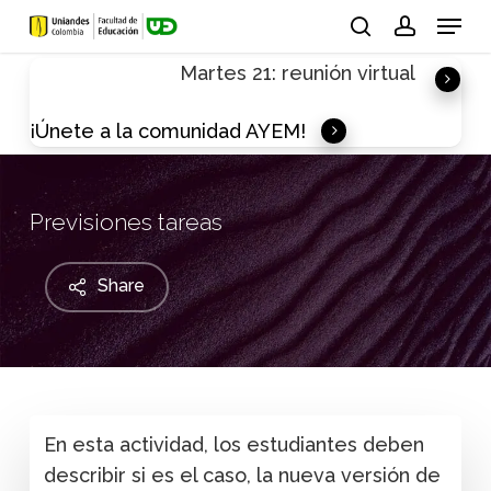
Skip
Menu
to
search
account
Martes 21: reunión virtual
main
content
¡Únete a la comunidad AYEM!
Previsiones tareas
Share
En esta actividad, los estudiantes deben
describir si es el caso, la nueva versión de