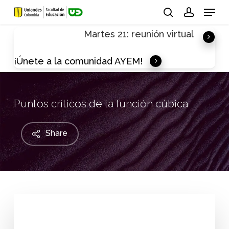
Skip
Menu
to
search
account
Martes 21: reunión virtual
main
content
¡Únete a la comunidad AYEM!
Puntos críticos de la función cúbica
Share