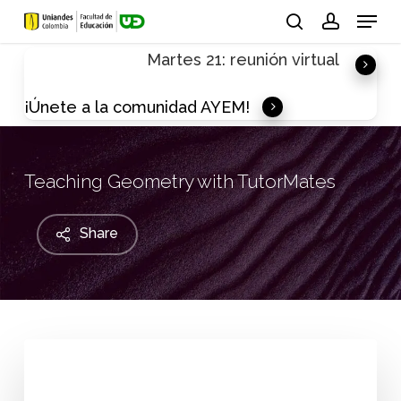
Skip
Menu
to
search
account
Martes 21: reunión virtual
main
content
¡Únete a la comunidad AYEM!
Teaching Geometry with TutorMates
Share