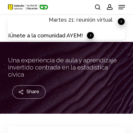
Skip
Menu
to
search
account
Martes 21: reunión virtual
main
content
¡Únete a la comunidad AYEM!
Una experiencia de aula y aprendizaje
invertido centrada en la estadística
cívica
Share