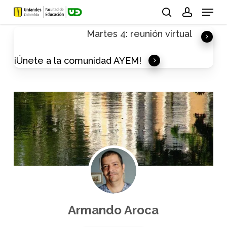
Skip
Menu
to
search
account
Martes 4: reunión virtual
main
content
¡Únete a la comunidad AYEM!
Armando Aroca