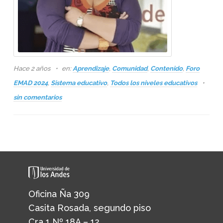
Hace 2 años
en:
Aprendizaje
,
Comunidad
,
Contenido
,
Foro
EMAD 2024
,
Sistema educativo
,
Todos los niveles educativos
sin comentarios
Oficina Ña 309
Casita Rosada, segundo piso
Cra 1 Nº 18A – 12