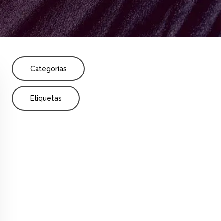
Share
o
Enseñanza
Incertidumbre y datos
Categorías
Etiquetas