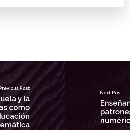
Previous Post
Next Post
ela y la
Enseñanz
ias como
patrones
ducación
numéric
emática