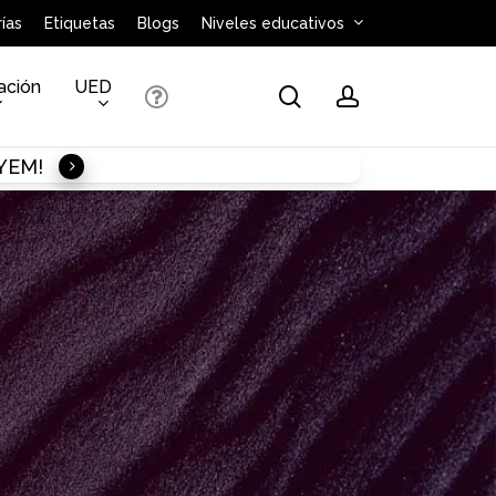
ías
Etiquetas
Blogs
Niveles educativos
ación
UED
search
account
AYEM!