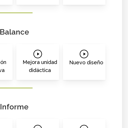
Balance
Play
Play
o
Video
Video
ión
Mejora unidad
Nuevo diseño
va
didáctica
Informe