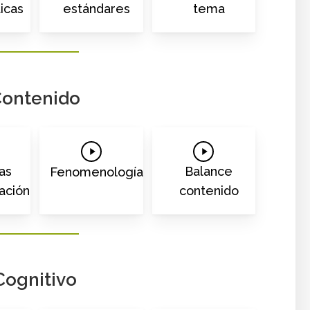
icas
estándares
tema
ontenido
Play
Play
o
Video
Video
as
Balance
Fenomenología
ación
contenido
Cognitivo