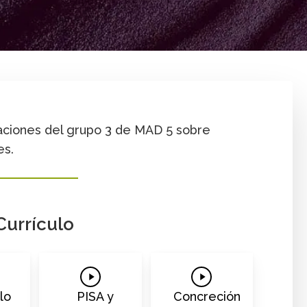
ldarriaga
Aprendizaje
Canti
Recurso
Secundaria y media
taciones del grupo 3 de MAD 5 sobre
es.
Currículo
Play
Play
o
Video
Video
lo
PISA y
Concreción