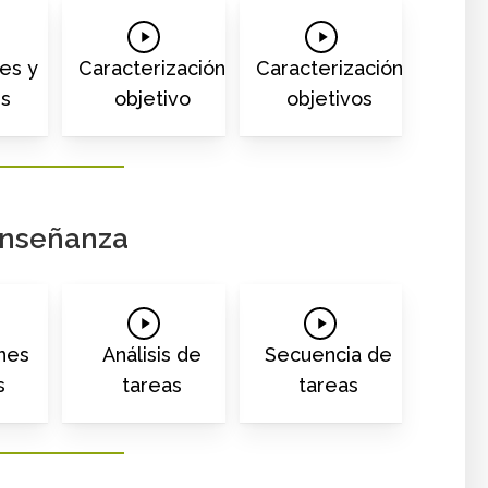
Play
Play
o
Video
Video
des y
Caracterización
Caracterización
es
objetivo
objetivos
nseñanza
Play
Play
o
Video
Video
nes
Análisis de
Secuencia de
s
tareas
tareas