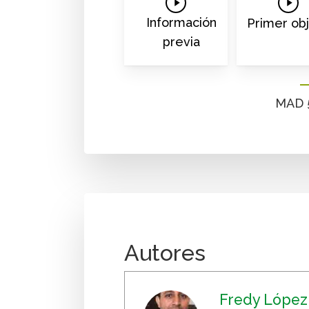
Play
Play
Video
Vide
Información
Primer obj
previa
MAD 5
Autores
Fredy López