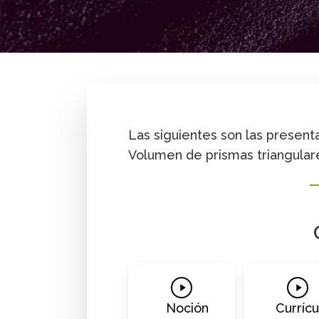
By
Fredy López
,
Yeison Robayo
,
Cristian Sa
Formación profesional
Presentación MAD
Las siguientes son las presen
Volumen de prismas triangular
Play
Play
Video
Vide
Noción
Currícu