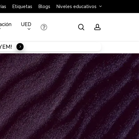
ías
Etiquetas
Blogs
Niveles educativos
ación
UED
search
account
AYEM!