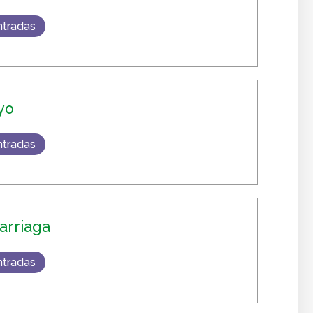
ntradas
yo
ntradas
darriaga
ntradas