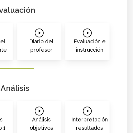
valuación
Play
Play
o
Video
Video
del
Diario del
Evaluación e
nte
profesor
instrucción
Análisis
Play
Play
o
Video
Video
is
Análisis
Interpretación
o 1
objetivos
resultados