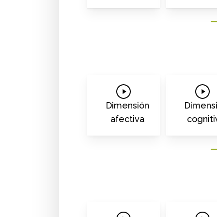
Play
Play
Video
Vide
Dimensión
Dimens
afectiva
cogniti