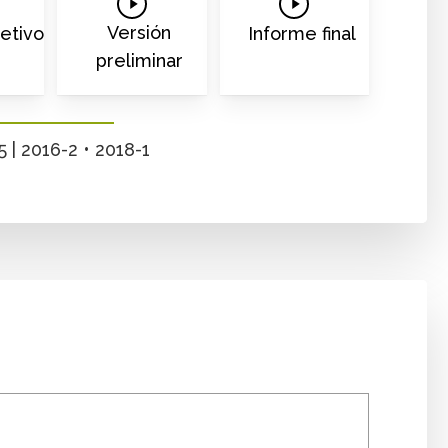
Play
Play
o
Video
Video
Versión
etivo
Informe final
preliminar
 | 2016-2 • 2018-1