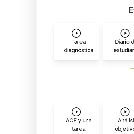
E
Play
Play
Video
Vide
Tarea
Diario 
diagnóstica
estudia
Play
Play
Video
Vide
ACE y una
Anális
tarea
objetiv