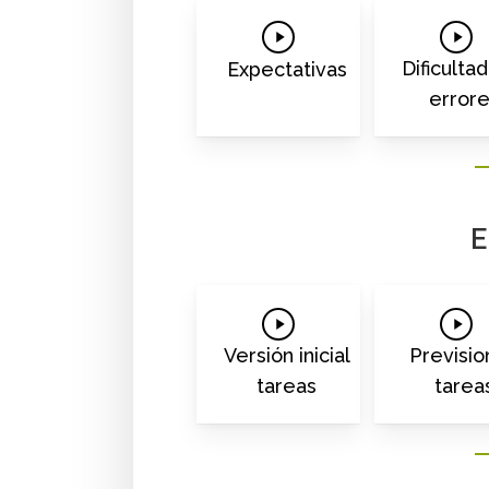
Play
Play
Video
Vide
Dificulta
Expectativas
error
E
Play
Play
Video
Vide
Versión inicial
Previsio
tareas
tarea