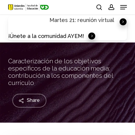
Skip
Menu
to
search
account
Martes 21: reunión virtual
main
content
¡Únete a la comunidad AYEM!
Caracterización de los objetivos
específicos de la educación media:
contribución a los componentes del
currículo
Share