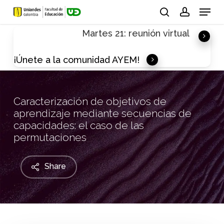
Skip
Menu
to
search
account
Martes 21: reunión virtual
main
content
¡Únete a la comunidad AYEM!
Caracterización de objetivos de
aprendizaje mediante secuencias de
capacidades: el caso de las
permutaciones
Share