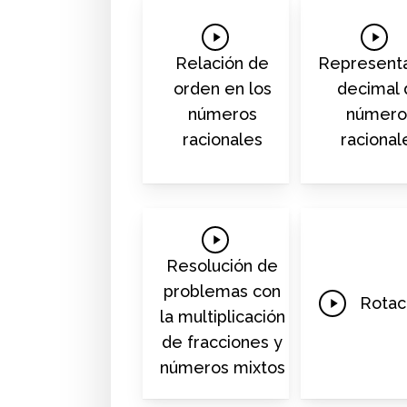
Play
Play
Video
Video
Relación de
Represent
orden en los
decimal 
números
número
racionales
racional
Play
Video
Resolución de
problemas con
Play
Rotac
la multiplicación
Video
de fracciones y
números mixtos