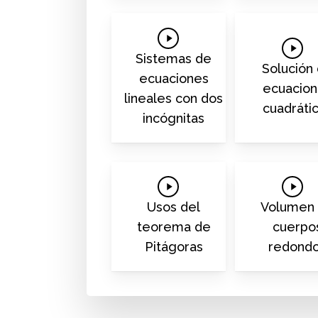
Play
Play
Video
Sistemas de
Video
Solución
ecuaciones
ecuacio
lineales con dos
cuadráti
incógnitas
Play
Play
Video
Video
Usos del
Volumen
teorema de
cuerpo
Pitágoras
redond