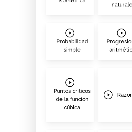
isométrica
natural
Play
Play
Video
Video
Probabilidad
Progresi
simple
aritméti
Play
Video
Puntos críticos
Play
Razo
de la función
Video
cúbica