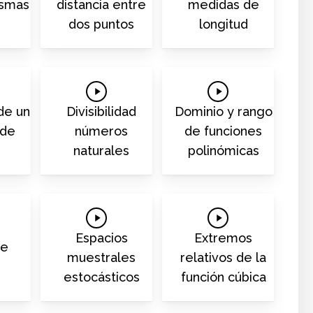
distancia entre
medidas de
ismas
dos puntos
longitud
Play
Play
Video
Video
de un
Divisibilidad
Dominio y rango
 de
números
de funciones
naturales
polinómicas
Play
Play
Video
Video
Espacios
Extremos
se
muestrales
relativos de la
estocásticos
función cúbica