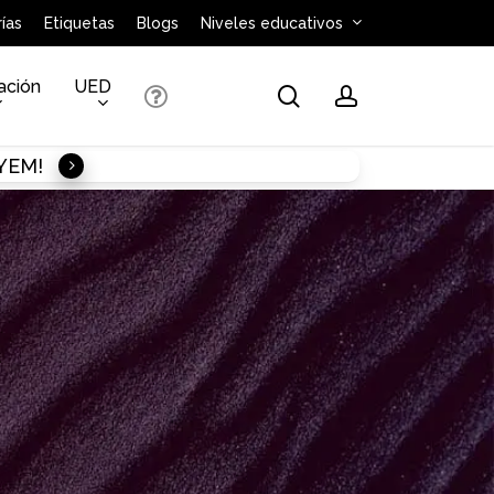
ías
Etiquetas
Blogs
Niveles educativos
ación
UED
search
account
AYEM!