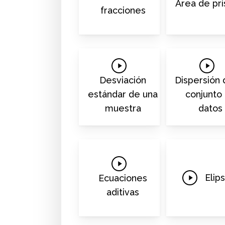
Video
Área de pr
fracciones
Play
Play
Video
Video
Desviación
Dispersión 
estándar de una
conjunto
muestra
datos
Play
Video
Play
Elip
Ecuaciones
Video
aditivas