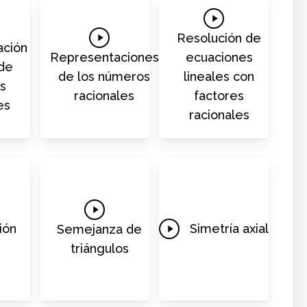
Play
Play
Video
Resolución de
ación
Video
Representaciones
ecuaciones
de
de los números
lineales con
s
racionales
factores
es
racionales
Play
Video
Play
ión
Simetría axial
Semejanza de
Video
triángulos