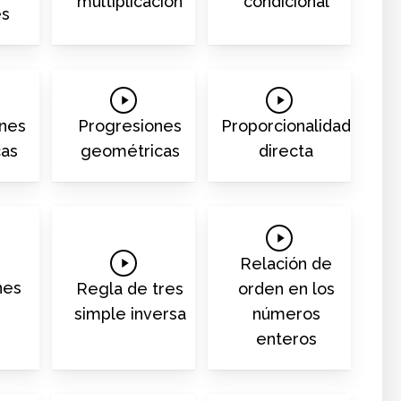
multiplicación
condicional
es
Play
Play
Video
Video
ones
Progresiones
Proporcionalidad
cas
geométricas
directa
Play
Play
Video
Relación de
Video
nes
Regla de tres
orden en los
simple inversa
números
enteros