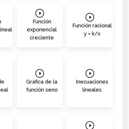
Play
Play
Video
n
Función
Video
Función racional
lineal
exponencial
y = k/x
creciente
Play
Play
Video
Video
de
Gráfica de la
Inecuaciones
neal
función seno
lineales
Play