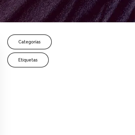
Share
esional
Presentación MAD
Profesor
Categorías
Etiquetas