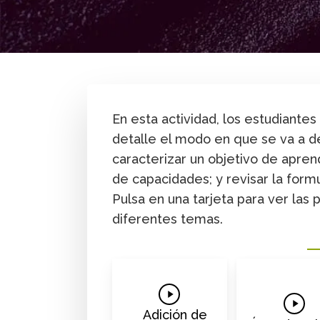
By
MAD Maestría
Secundaria y media
En esta actividad, los estudiante
detalle el modo en que se va a de
caracterizar un objetivo de apre
de capacidades; y revisar la form
Pulsa en una tarjeta para ver las
diferentes temas.
Play
Play
Video
Adición de