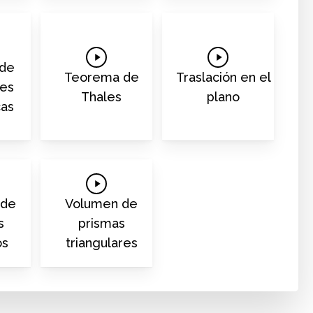
Play
Play
 de
Video
Video
Teorema de
Traslación en el
nes
Thales
plano
cas
Play
Video
 de
Volumen de
s
prismas
os
triangulares