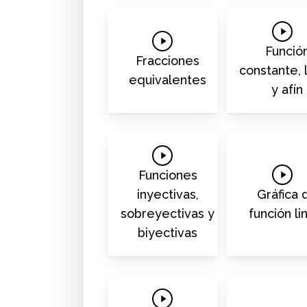
Play
Play
Video
Funció
Video
Fracciones
constante, 
equivalentes
y afín
Play
Video
Play
Funciones
Video
inyectivas,
Gráfica 
sobreyectivas y
función li
biyectivas
Play