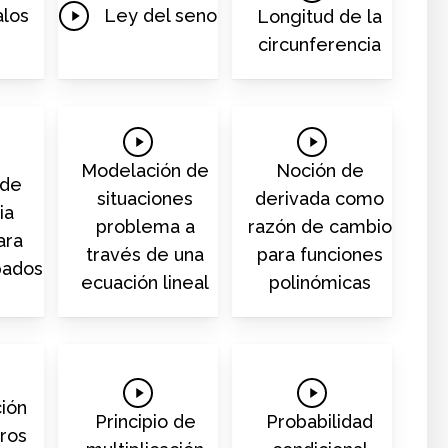
Play
Video
alos
Ley del seno
Longitud de la
Video
circunferencia
Play
Play
Video
Video
Modelación de
Noción de
 de
situaciones
derivada como
ia
problema a
razón de cambio
ara
través de una
para funciones
pados
ecuación lineal
polinómicas
Play
Play
ión
Video
Video
Principio de
Probabilidad
ros