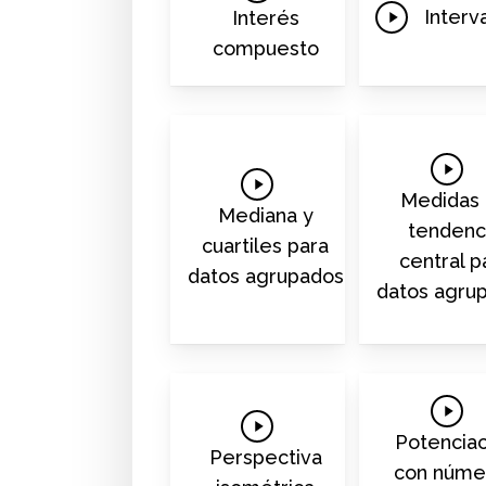
Video
Play
Interv
Interés
Video
compuesto
Play
Play
Video
Medidas
Video
Mediana y
tendenc
cuartiles para
central p
datos agrupados
datos agru
Play
Play
Video
Potenciac
Video
Perspectiva
con núme