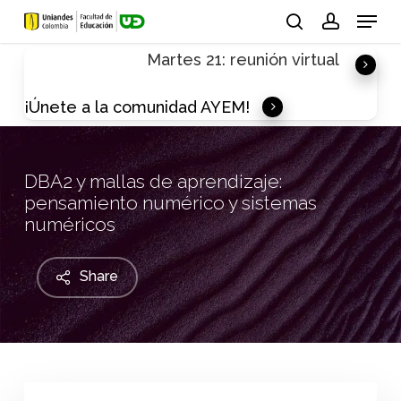
Skip
Menu
to
search
account
Martes 21: reunión virtual
main
content
¡Únete a la comunidad AYEM!
DBA2 y mallas de aprendizaje:
pensamiento numérico y sistemas
numéricos
Share