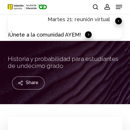
Skip
Menu
to
search
account
Martes 21: reunión virtual
main
content
¡Únete a la comunidad AYEM!
Historia y probabilidad para estudiantes
de undécimo grado
Share