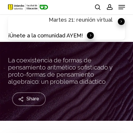
Skip
Menu
to
search
account
Martes 21: reunión virtual
main
content
¡Únete a la comunidad AYEM!
La coexistencia de formas de
pensamiento aritmético sofisticado y
proto-formas de pensamiento
algebraico: un problema didáctico
Share