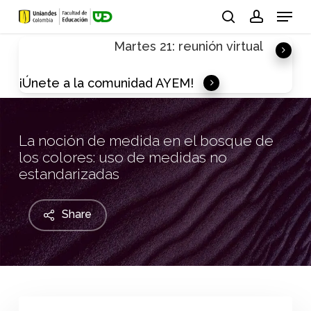
Skip
Menu
to
search
account
Martes 21: reunión virtual
main
content
¡Únete a la comunidad AYEM!
La noción de medida en el bosque de
los colores: uso de medidas no
estandarizadas
Share