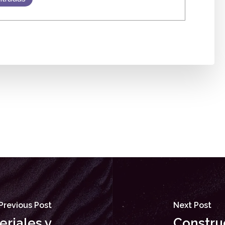
Previous Post
Next Post
riales y
Constru