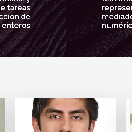
de tareas
represe
acción de
mediado
 enteros
numéri