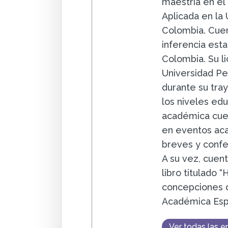
maestría en el
Aplicada en la
Colombia. Cuen
inferencia esta
Colombia. Su li
Universidad P
durante su tray
los niveles edu
académica cuen
en eventos aca
breves y confer
A su vez, cuent
libro titulado “
concepciones de
Académica Esp
Ver todas las e