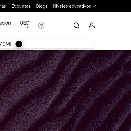
ías
Etiquetas
Blogs
Niveles educativos
ación
UED
search
account
AYEM!