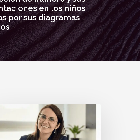
ntaciones en los niños
s por sus diagramas
cos