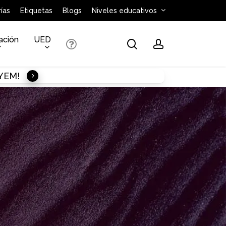
ías
Etiquetas
Blogs
Niveles educativos
ación
UED
search
account
AYEM!