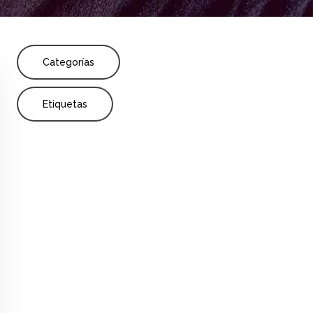
Share
nza
Formación de profesores
Formación
Categorías
Etiquetas