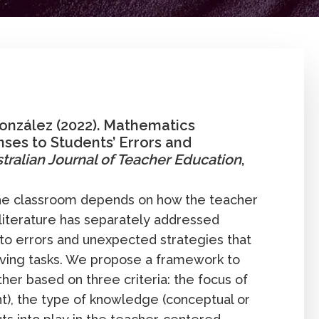
José González
Artículo
Enseña
ión
Universitario
 González (2022). Mathematics
ses to Students’ Errors and
tralian Journal of Teacher Education
,
 the classroom depends on how the teacher
 literature has separately addressed
to errors and unexpected strategies that
lving tasks. We propose a framework to
er based on three criteria: the focus of
t), the type of knowledge (conceptual or