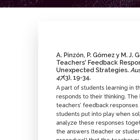
By
Andrés Pinzón
,
Pedro Gómez G.
,
María 
posgrado
Investigación
Profesor
Publicac
A. Pinzón, P. Gómez y M. J.
Teachers’ Feedback Respon
Unexpected Strategies.
Aus
47
(3), 19-34.
A part of students learning in
responds to their thinking. The
teachers’ feedback responses 
students put into play when so
analyze these responses togeth
the answers (teacher or studen