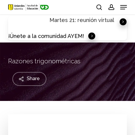
Skip
Menu
to
search
account
Martes 21: reunión virtual
main
content
¡Únete a la comunidad AYEM!
Razones trigonométricas
Share