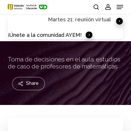
Skip
Menu
to
search
account
Martes 21: reunión virtual
main
content
¡Únete a la comunidad AYEM!
Toma de decisiones en el aula: estudios
de caso de profesores de matemáticas
Share