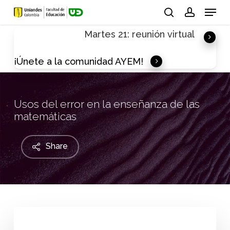
Skip
Menu
to
search
account
Martes 21: reunión virtual
main
content
¡Únete a la comunidad AYEM!
Usos del error en la enseñanza de las
matemáticas
Share