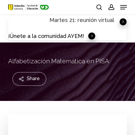
Skip
Menu
to
search
account
Martes 21: reunión virtual
main
content
¡Únete a la comunidad AYEM!
Alfabetización Matemática en PISA
Share