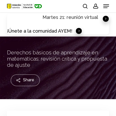
Skip
Menu
to
search
account
Martes 21: reunión virtual
main
content
¡Únete a la comunidad AYEM!
Derechos básicos de aprendizaje en
matemáticas: revisión crítica y propuesta
de ajuste
Share