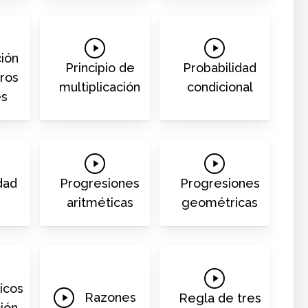
Play
Play
ión
Video
Video
Principio de
Probabilidad
ros
multiplicación
condicional
es
Play
Play
Video
Video
dad
Progresiones
Progresiones
e
aritméticas
geométricas
Play
ticos
Play
Video
Razones
Regla de tres
ción