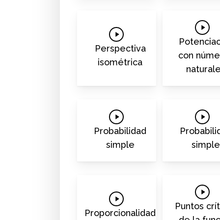
Play
Play
Video
Potenciac
Video
Perspectiva
con núme
isométrica
natural
Play
Play
Video
Video
Probabilidad
Probabili
simple
simpl
Play
Play
Video
Puntos crí
Video
Proporcionalidad
de la fun