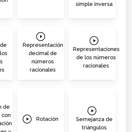
Video
simple inversa
Play
Play
Video
 de
Representación
Video
Representaciones
los
decimal de
de los números
s
números
racionales
es
racionales
n de
Play
 con
Play
Video
Rotación
Semejanza de
ación
Video
triángulos
nes y