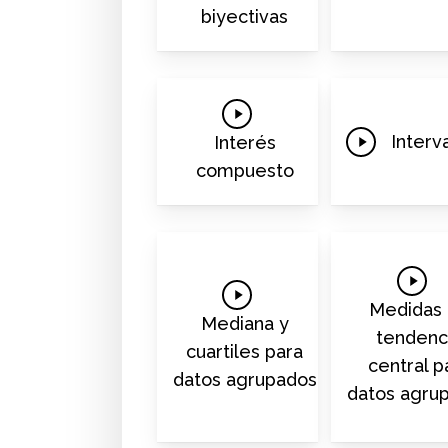
biyectivas
Play
Video
Play
Interv
Interés
Video
compuesto
Play
Play
Video
Medidas
Video
Mediana y
tendenc
cuartiles para
central p
datos agrupados
datos agru