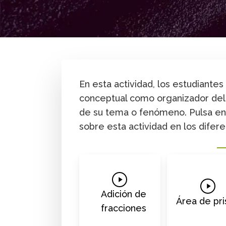
By
MAD Maestría
y media
En esta actividad, los estudiantes
conceptual como organizador del c
de su tema o fenómeno. Pulsa en 
sobre esta actividad en los difer
Play
Play
Video
Adición de
Video
Área de pr
fracciones