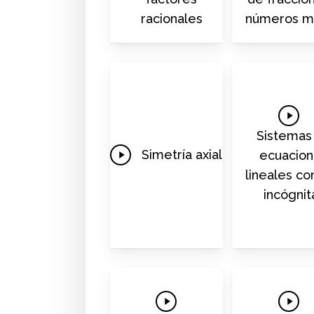
racionales
números m
Play
Video
Sistemas
Play
Simetría axial
ecuacio
Video
lineales co
incógnit
Play
Play