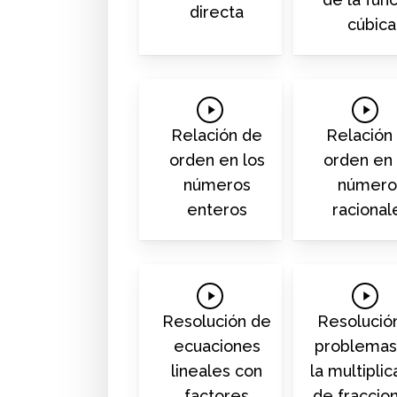
directa
cúbica
Play
Play
Video
Video
Relación de
Relación
orden en los
orden en 
números
número
enteros
racional
Play
Play
Video
Video
Resolución de
Resolució
ecuaciones
problemas
lineales con
la multiplic
factores
de fraccio