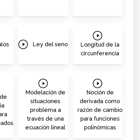
Play
Play
Video
alos
Ley del seno
Longitud de la
Video
circunferencia
Play
Play
Video
Video
Modelación de
Noción de
 de
situaciones
derivada como
ia
problema a
razón de cambio
ara
través de una
para funciones
pados
ecuación lineal
polinómicas