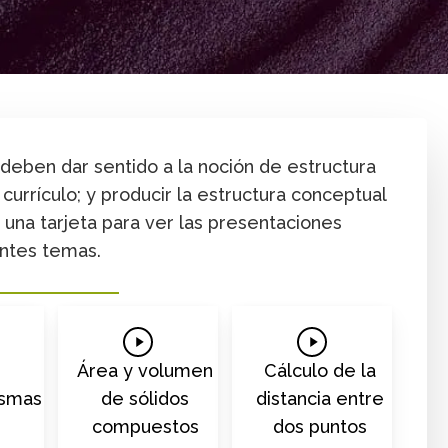
Formación posgrado
Contenido
Formación profesion
 deben dar sentido a la noción de estructura
urrículo; y producir la estructura conceptual
una tarjeta para ver las presentaciones
entes temas.
Play
Play
Video
Video
Área y volumen
Cálculo de la
de sólidos
distancia entre
ismas
compuestos
dos puntos