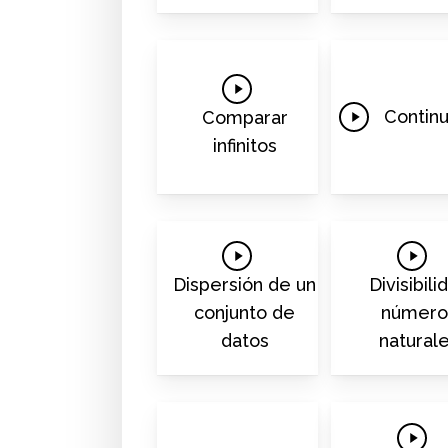
Play
Video
Play
Continu
Comparar
Video
infinitos
Play
Play
Video
Video
Dispersión de un
Divisibili
conjunto de
número
datos
natural
Play