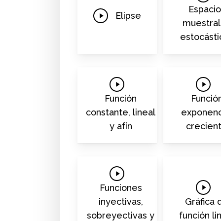
Video
Espacio
Play
Elipse
muestra
Video
estocásti
Play
Play
Video
Video
Función
Funció
constante, lineal
exponenc
y afín
crecien
Play
Video
Play
Funciones
Video
inyectivas,
Gráfica 
sobreyectivas y
función li