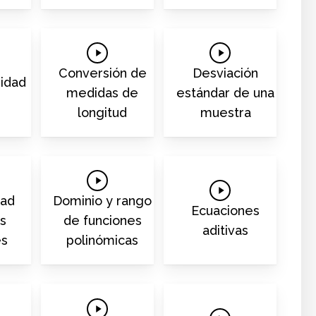
Play
Play
Video
Video
Conversión de
Desviación
idad
medidas de
estándar de una
longitud
muestra
Play
Play
Video
dad
Dominio y rango
Video
Ecuaciones
s
de funciones
aditivas
es
polinómicas
Play