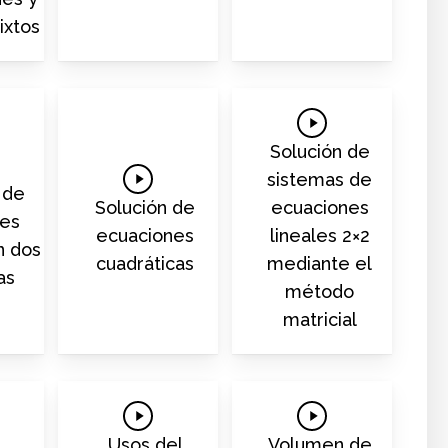
ixtos
Play
Video
Solución de
Play
sistemas de
 de
Video
Solución de
ecuaciones
nes
ecuaciones
lineales 2×2
n dos
cuadráticas
mediante el
as
método
matricial
Play
Play
Video
Video
Usos del
Volumen de