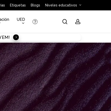
ías
Etiquetas
Blogs
Niveles educativos
ación
UED
search
account
AYEM!